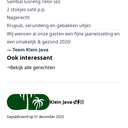
Sambal Goreng Telor (ei)
2 stokjes saté p.p.
Nagerecht
Krupuk, serundeng en gebakken uitjes
Wij wensen al onze gasten een fijne jaarwisseling en
een smakelijk & gezond 2026!
— Team Klein Java
Sidebar
Ook interessant
Bekijk alle gerechten
Klein Java
Gepubliceerd op
31 december 2025