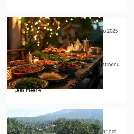
Afwijkende openingstijden & Kerstmenu 2025
– Klein Java
15-11-2025 - Bekijk de afwijkende
openingstijden van Klein Java tijdens de
feestdagen en ontdek ons speciale Kerstmenu
2025. Bestel vóór 15 december.
Lees meer
Reizen naar het échte Indonesië
12-06-2025 - Reis mee met Klein Java naar het