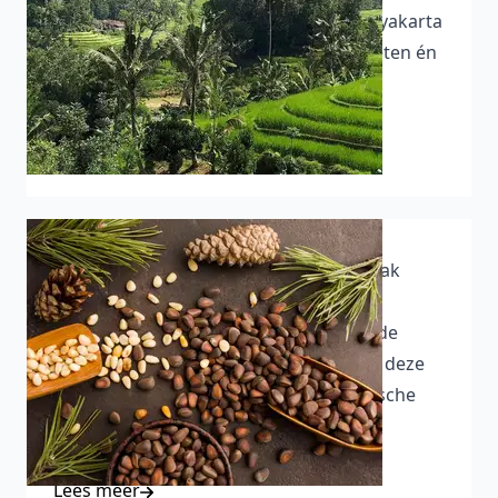
échte Indonesië! Van streetfood in Yogyakarta
tot winkelen in Jakarta. Tips over Java, eten én
praktische info..
Lees meer
Waarom je bij Klein Java geen Kopi Luwak
meer vindt (en dat is een goede zaak!)
07-06-2025 - Klein Java stopte ooit met de
verkoop van Kopi Luwak. Lees waarom deze
exclusieve Indonesische koffie om ethische
redenen niet meer verkocht werd
Lees meer