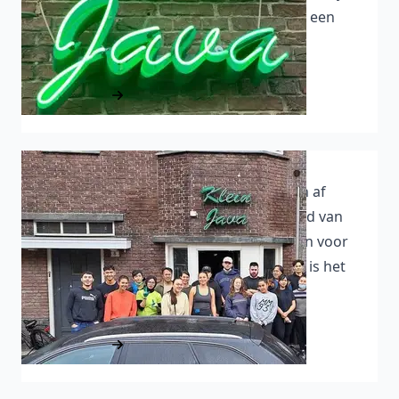
terug in Breda op Erasmusplein 10 met een
nieuwe locatie.
Lees meer
Klein Java sluit hoofdstuk Speelhuislaan af
01-07-2023 - Na een emotioneel afscheid van
de Speelhuislaan bedanken wij iedereen voor
de overweldigende steun. Dankzij jullie is het
afscheid draaglijker.
Lees meer