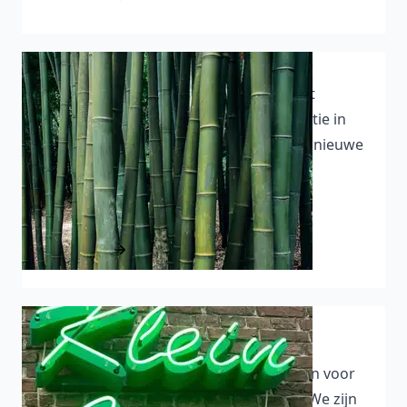
Klein Java in Breda maakt een doorstart
24-03-2025 - Na een verfrissende vakantie in
Indonesië heeft Klein Java in Breda een nieuwe
website en een lichte update van de
menukaart.
Lees meer
Bedankt, oftewel Terima Kasih
06-11-2023 - Klein Java bedankt iedereen voor
hun steun en donaties via GoFundMe. We zijn