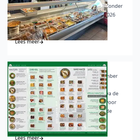
tijdelijk gesloten wegens verbouwing. Zonder
tegenslag zijn wij zaterdag 17 januari 2026
weer geopend.
Lees meer
Klein Java past prijzen aan per 31 december
2025
21-12-2025 - Vanaf 31 dec. past Klein Java de
prijzen aan vanwege stijgende kosten voor
personeel, energie en inkoop. Bestaande
afspraken blijven ongewijzigd.
Lees meer