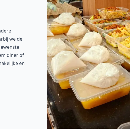
ondere
rbij we de
 gewenste
em diner of
akelijke en