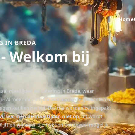
Primai
Home
G IN BREDA
- Welkom bij
haal maaltijden en catering in Breda, waar
jd. Al meer dan 33 jaar worden onze gerechten op
in eigen keuken bereid. Daarna worden ze ingepakt
Wij warmen de maaltijden niet op
, dit wordt
ft en wij meer tijd hebben om zoveel mogelijk