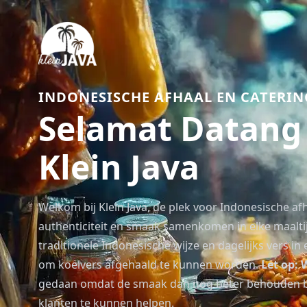
Indonesische afhaal Breda
INDONESISCHE AFHAAL EN CATERIN
Selamat Datang 
Klein Java
Welkom bij Klein Java, de plek voor Indonesische af
authenticiteit en smaak samenkomen in elke maalti
traditionele Indonesische wijze en dagelijks vers 
om koelvers afgehaald te kunnen worden.
Let op: 
gedaan omdat de smaak dan nog beter behouden blij
klanten te kunnen helpen.