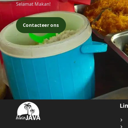
Selamat Makan!
Contacteer ons
Footer navigatie
Bezoek ons op sociale media
Li