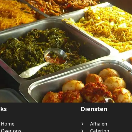
nks
Diensten
Home
Afhalen
Over ons
Catering