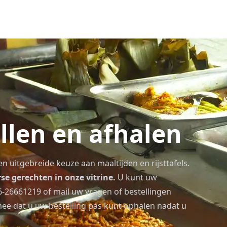
llen en afhalen
en uitgebreide keuze aan maaltijden en rijsttafels.
se gerechten in onze vitrine.
U kunt uw
6-26661219
of mail uw vragen of bestellingen
ee dat u uw bestelling pas kunt ophalen nadat u